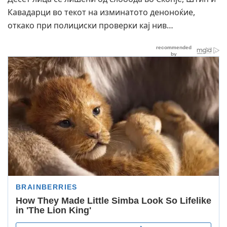
Кавадарци во текот на изминатото деноноќие,
откако при полициски проверки кај нив…