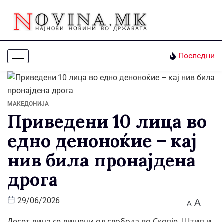
Последни
МАКЕДОНИЈА
Приведени 10 лица во
едно деноноќие – кај
нив била пронајдена
дрога
A
29/06/2026
A
Десет лица се лишени од слобода во Скопје, Штип и