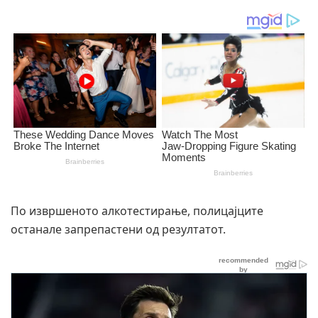
По извршеното алкотестирање, полицајците
останале запрепастени од резултатот.