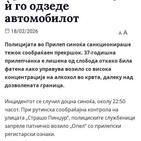
ѝ го одзеде
автомобилот
A
18/02/2026
A
Полицијата во Прилеп синоќа санкционираше
тежок сообраќаен прекршок. 37-годишна
прилепчанка е лишена од слобода откако била
фатена како управува возило со висока
концентрација на алкохол во крвта, далеку над
дозволената граница.
Инцидентот се случил доцна синоќа, околу 22:50
часот. При рутинска сообраќајна контрола на
улицата „Страшо Пинџур“, полициските службеници
запреле патничко возило „Опел“ со прилепски
регистарски ознаки.