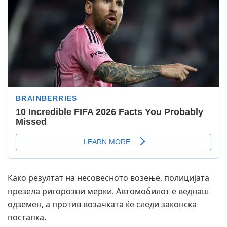
Како резултат на несовесното возење, полицијата
презела ригорозни мерки. Автомобилот е веднаш
одземен, а против возачката ќе следи законска
постапка.