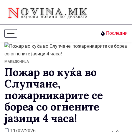
Последни
МАКЕДОНИЈА
Пожар во куќа во
Слупчане,
пожарникарите се
бореа со огнените
јазици 4 часа!
A
11/02/2026