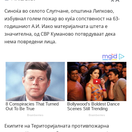
A
Синоќа во селото Слупчане, општина Липково,
избувнал голем пожар во куќа сопственост на 63-
годишниот А.И. Иако материјалната штета е
значителна, од СВР Куманово потврдуваат дека
нема повредени лица.
Екипите на Територијалната противпожарна