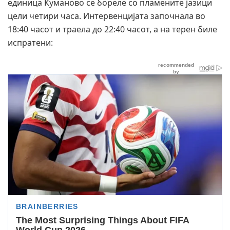
единица Куманово се бореле со пламените јазици
цели четири часа. Интервенцијата започнала во
18:40 часот и траела до 22:40 часот, а на терен биле
испратени: