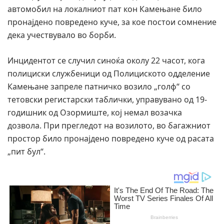
автомобил на локалниот пат кон Камењане било
пронајдено повредено куче, за кое постои сомнение
дека учествувало во борби.
Инцидентот се случил синоќа околу 22 часот, кога
полициски службеници од Полициското одделение
Камењане запреле патничко возило „голф“ со
тетовски регистарски таблички, управувано од 19-
годишник од Озормиште, кој немал возачка
дозвола. При прегледот на возилото, во багажниот
простор било пронајдено повредено куче од расата
„пит бул“.