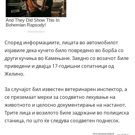
Според информациите, лицата во автомобилот
изјавиле дека кучето било повредено во борба со
други кучиња во Камењане. Заедно со возачот биле
приведени и двајца 17-годишни сопатници од
Желино.
За случајот бил известен ветеринарен инспектор, а
се преземаат мерки за соодветно лекување на
животното и целосно документирање на настанот.
Трите лица и возилото биле задржани во полициска
станица, по што ќе следува соодветен поднесок.