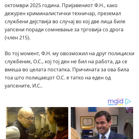
октомври 2025 година. Пријавениот Ф.Н., како
дежурен криминалистички техничар, преземал
службени дејствија во случај во кој две лица биле
уапсени поради сомневање за трговија со дрога
(член 215).
​Во тој момент, Ф.Н. му овозможил на друг полициски
службеник, О.С., кој тој ден не бил на работа, да се
вмеша во целата постапка. Причината за ова била
тоа што полицаецот О.С. е татко на еден од
уапсените, И.С..