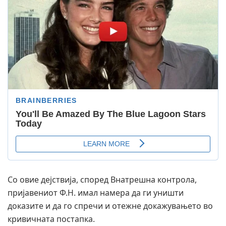
​Со овие дејствија, според Внатрешна контрола,
пријавениот Ф.Н. имал намера да ги уништи
доказите и да го спречи и отежне докажувањето во
кривичната постапка.