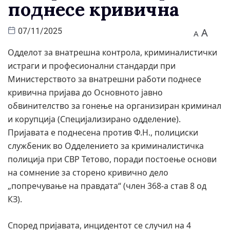
поднесе кривична
A
07/11/2025
A
Одделот за внатрешна контрола, криминалистички
истраги и професионални стандарди при
Министерството за внатрешни работи поднесе
кривична пријава до Основното јавно
обвинителство за гонење на организиран криминал
и корупција (Специјализирано одделение).
Пријавата е поднесена против Ф.Н., полициски
службеник во Одделението за криминалистичка
полиција при СВР Тетово, поради постоење основи
на сомнение за сторено кривично дело
„попречување на правдата“ (член 368-а став 8 од
КЗ).
​Според пријавата, инцидентот се случил на 4