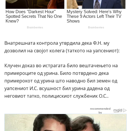
​Внатрешната контрола утврдила дека Ф.Н. му
дозволил на својот колега (таткото на уапсениот):
​Клучен доказ во истрагата било вештачењето на
примероците од урина. Било потврдено дека
примерокот од урина што наводно бил земен од
уапсениот И.С. всушност бил урина дадена од
неговиот татко, полицискиот службеник О.С..