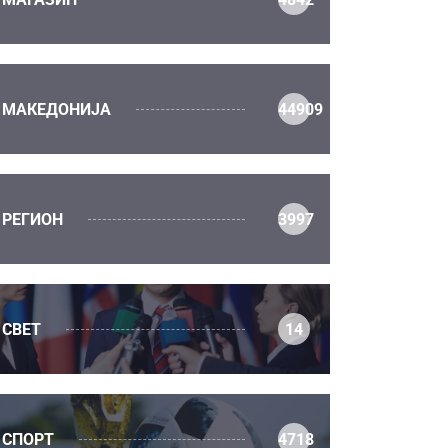
МАКЕДОНИЈА
44909
РЕГИОН
3997
СВЕТ
14
СПОРТ
4718