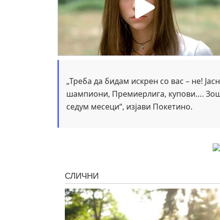
„Треба да бидам искрен со вас – не! Ја
шампиони, Премиерлига, купови…. Зошт
седум месеци“, изјави Покетино.