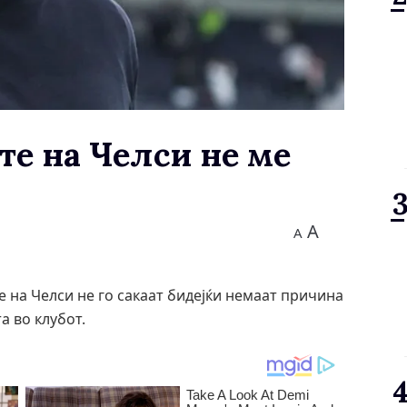
те на Челси не ме
A
A
 на Челси не го сакаат бидејќи немаат причина
а во клубот.