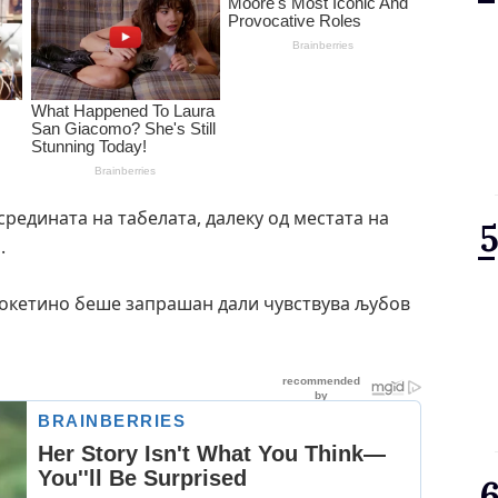
 средината на табелата, далеку од местата на
.
Покетино беше запрашан дали чувствува љубов