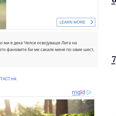
сно ми е дека Челси освојуваше Лига на
о фановите би ме сакале мене по овие шест,