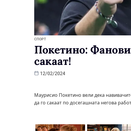
СПОРТ
Покетино: Фанови
сакаат!
12/02/2024
Маурисио Покетино вели дека навивачите
да го сакаат по досегашната негова работ