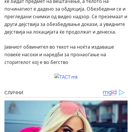
ќе бидат предмет на вештачење, а телото на
починатиот е дадено за обдукција. Обезбедени се и
прегледани снимки од видео надзор. Се преземаат и
други дејствија за обезбедување докази, а увидните
дејствија на локацијата ќе продолжат и денеска.
Јавниот обвинител во текот на ноќта издаваше
повеќе насоки и наредби за пронаоѓање на
сторителот кој е во бегство