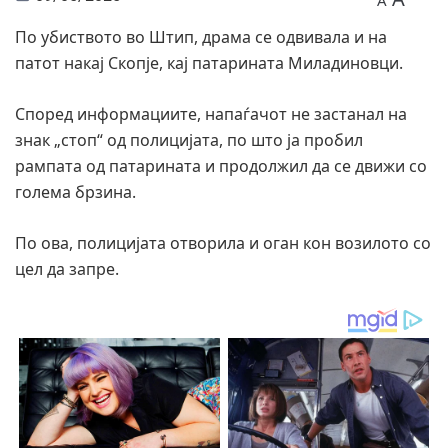
A
По убиството во Штип, драма се одвивала и на
патот накај Скопје, кај патарината Миладиновци.
Според информациите, напаѓачот не застанал на
знак „стоп“ од полицијата, по што ја пробил
рампата од патарината и продолжил да се движи со
голема брзина.
По ова, полицијата отворила и оган кон возилото со
цел да запре.