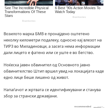
Возилото марка БМВ е пронајдено оштетено
неколку километри подалеку, односно кај влезот на
ТИРЗ во Миладиновци, а засега нема информации
дали лицето е фатено или се уште е во бегство.
Ноќеска јавен обвинител од Основното јавно
обвинителство Штип вршел увид на локацијата каде
едно лице беше лишено од живот.
Напаѓачот и жртвата се идентификувани и станува
збор за странски државјани.