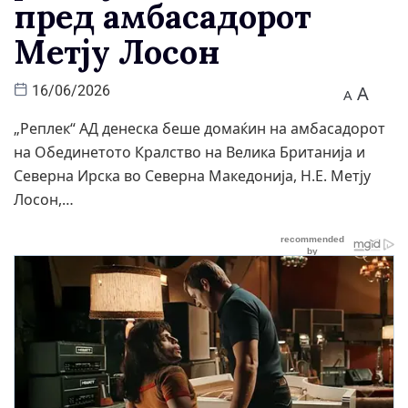
пред амбасадорот
Метју Лосон
A
16/06/2026
A
„Реплек“ АД денеска беше домаќин на амбасадорот
на Обединетото Кралство на Велика Британија и
Северна Ирска во Северна Македонија, Н.Е. Метју
Лосон,…