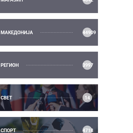
МАКЕДОНИЈА
44909
РЕГИОН
3997
СВЕТ
14
СПОРТ
4718