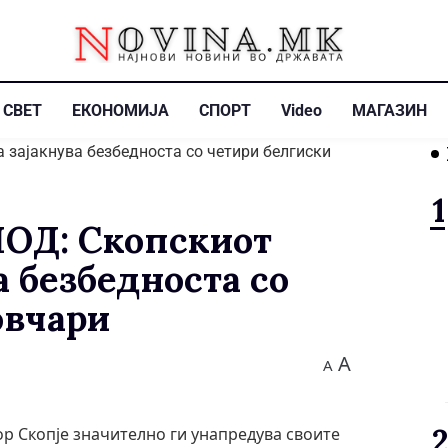
СВЕТ
ЕКОНОМИЈА
СПОРТ
Video
МАГАЗИН
ОД: Скопскиот
а безбедноста со
овчари
A
A
ор Скопје значително ги унапредува своите