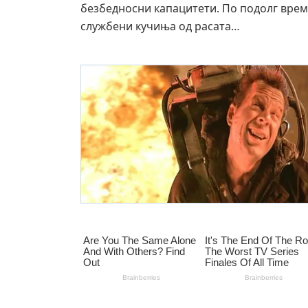
безбедносни капацитети. По подолг врем
службени кучиња од расата…