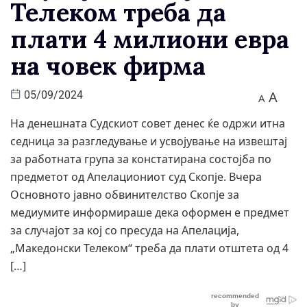
Телеком треба да
плати 4 милиони евра
на човек фирма
A
05/09/2024
A
На денешната Судскиот совет денес ќе одржи итна
седница за разгледување и усвојување на извештај
за работната група за констатирана состојба по
предметот од Апелациониот суд Скопје. Вчера
Основното јавно обвинителство Скопје за
медиумите информираше дека оформен е предмет
за случајот за кој со пресуда на Апелација,
„Македонски Телеком“ треба да плати отштета од 4
[…]