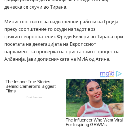
денеска се случи во Тирана.
Министерството за надворешни работи на Грција
преку соопштение го осуди нападот врз
грчкиот европратеник Фреди Белери во Тирана при
посетата на делегацијата на Европскиот
парламент за проверка на пристапниот процес на
Албанија, јави дописничката на МИА од Атина.