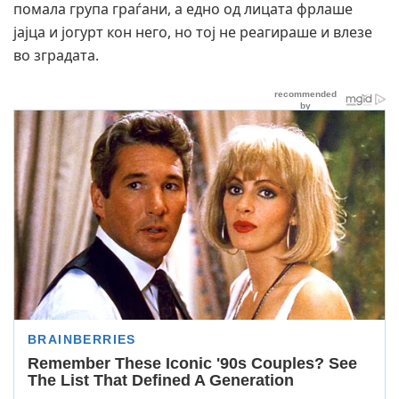
помала група граѓани, а едно од лицата фрлаше
јајца и јогурт кон него, но тој не реагираше и влезе
во зградата.