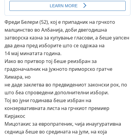
Фреди Белери (52), кој е припадник на грчкото
малцинство во Албанија, доби двегодишна
затворска казна за купување гласови, а беше уапсен
два дена пред изборите што се одржаа на
14 мај минатата година.
Иако во притвор тој беше реизбран за
градоначалник на јужното приморско гратче
Химара, но
не даде заклетва во предвидениот законски рок, по
што беа спроведени дополнителни избори.
Тој во јуни годинава беше избран на
конзервативната листа на грчкиот премиер
Кирјакос
Мицотакис за европратеник, чија инаугуративна
седница беше во средината на јули, на која