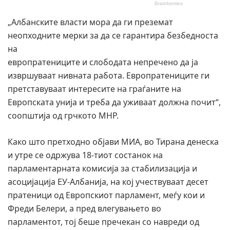
„Албанските власти мора да ги преземат
неопходните мерки за да се гарантира безбедноста
на
европратениците и слободата непречено да ја
извршуваат нивната работа. Европратениците ги
претставуваат интересите на граѓаните на
Европската унија и треба да уживаат должна почит“,
соопштија од грчкото МНР.
Како што претходно објави МИА, во Тирана денеска
и утре се одржува 18-тиот состанок на
парламентарната комисија за стабилизација и
асоцијација ЕУ-Албанија, на кој учествуваат десет
пратеници од Европскиот парламент, меѓу кои и
Фреди Белери, а пред влегувањето во
парламентот, тој беше пречекан со навреди од