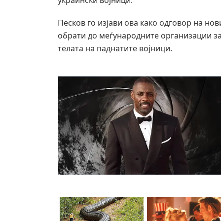
украински војници.
Песков го изјави ова како одговор на но
обрати до меѓународните организации за
телата на паднатите војници.