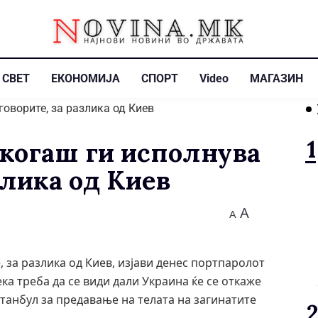
СВЕТ
ЕКОНОМИЈА
СПОРТ
Video
МАГАЗИН
екогаш ги исполнува
злика од Киев
A
A
 за разлика од Киев, изјави денес портпаролот
ка треба да се види дали Украина ќе се откаже
станбул за предавање на телата на загинатите