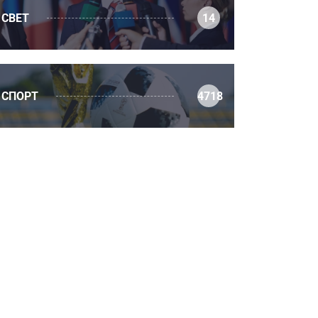
СВЕТ
14
СПОРТ
4718