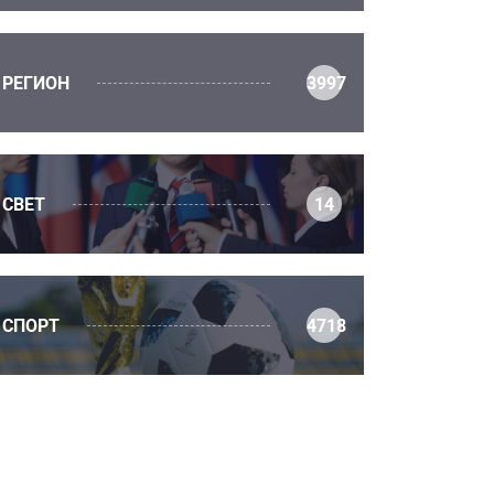
РЕГИОН
3997
СВЕТ
14
СПОРТ
4718