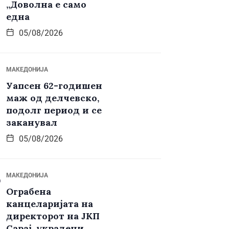
„Доволна е само
една
05/08/2026
МАКЕДОНИЈА
Уапсен 62-годишен
маж од делчевско,
подолг период и се
заканувал
05/08/2026
МАКЕДОНИЈА
Ограбена
канцеларијата на
директорот на ЈКП
Сарај, украдени