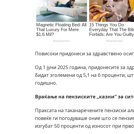
Повисоки придонеси за здравствено оси
Од 1 јуни 2025 година, придонесите за з
бидат зголемени од 5,1 на 6 проценти, ш
годишно.
Враќање на пензиските „казни“ за сит
Праксата на таканаречените пензиски ал
повеќе ги погодуваше оние што се пензио
изгубат 50 проценти од износот при прво