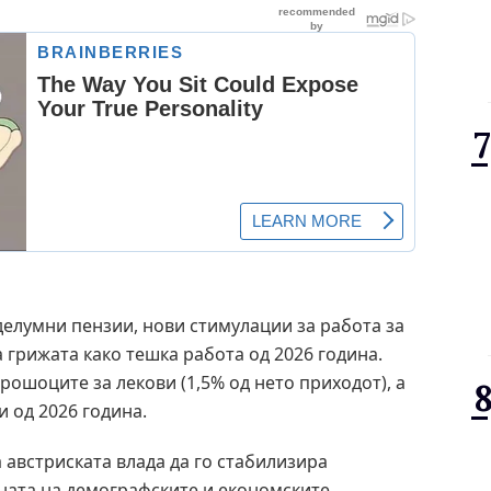
елумни пензии, нови стимулации за работа за
а грижата како тешка работа од 2026 година.
рошоците за лекови (1,5% од нето приходот), а
 од 2026 година.
 австриската влада да го стабилизира
ината на демографските и економските