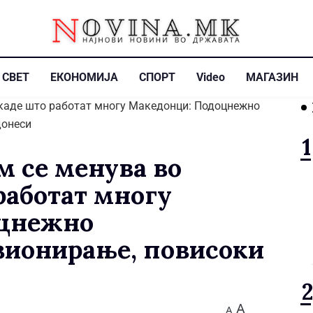
СВЕТ
ЕКОНОМИЈА
СПОРТ
Video
МАГАЗИН
м се менува во
работат многу
оцнежно
зионирање, повисоки
A
A