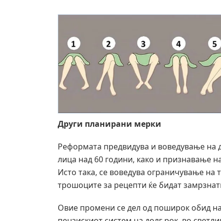
Други планирани мерки
Реформата предвидува и воведување на д
лица над 60 години, како и признавање н
Исто така, се воведува ограничување на т
трошоците за рецепти ќе бидат замрзнати
Овие промени се дел од поширок обид на
пензискиот систем на долг рок, во светл