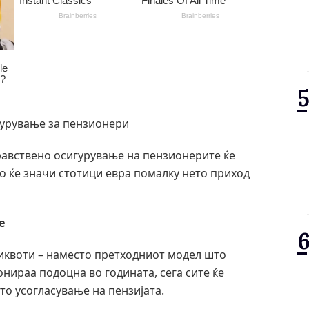
гурување за пензионери
дравствено осигурување на пензионерите ќе
то ќе значи стотици евра помалку нето приход
е
иквоти – наместо претходниот модел што
нираа подоцна во годината, сега сите ќе
то усогласување на пензијата.