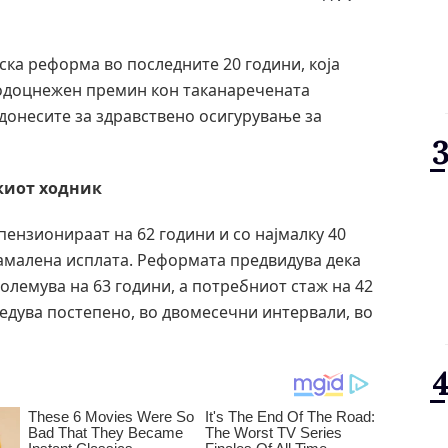
иска реформа во последните 20 години, која
подоцнежен премин кон таканаречената
донесите за здравствено осигурување за
киот ходник
пензионираат на 62 години и со најмалку 40
намалена исплата. Реформата предвидува дека
големува на 63 години, а потребниот стаж на 42
ведува постепено, во двомесечни интервали, во