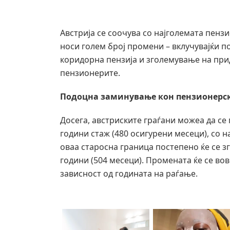
Австрија се соочува со најголемата пенз
носи голем број промени – вклучувајќи 
коридорна пензија и зголемување на при
пензионерите.
Подоцна заминување кон пензионерс
Досега, австриските граѓани можеа да се 
години стаж (480 осигурени месеци), со 
оваа старосна граница постепено ќе се з
години (504 месеци). Промената ќе се во
зависност од годината на раѓање.