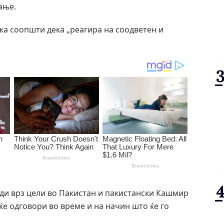
ање.
ска соопшти дека „реагира на соодветен и
ди врз цели во Пакистан и пакистански Кашмир
ќе одговори во време и на начин што ќе го