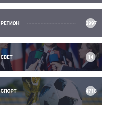
РЕГИОН
3997
СВЕТ
14
СПОРТ
4718