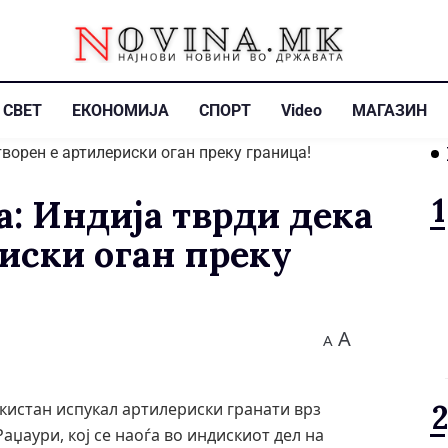
СВЕТ
ЕКОНОМИЈА
СПОРТ
Video
МАГАЗИН
а: Индија тврди дека
иски оган преку
A
A
кистан испукал артилериски гранати врз
аџаури, кој се наоѓа во индискиот дел на