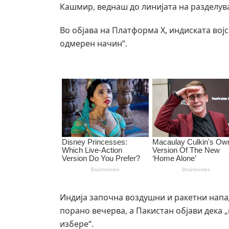
Кашмир, веднаш до линијата на разделув
Во објава на Платформа X, индиската вој
одмерен начин“.
Индија започна воздушни и ракетни напа
порано вечерва, а Пакистан објави дека „
избере“.