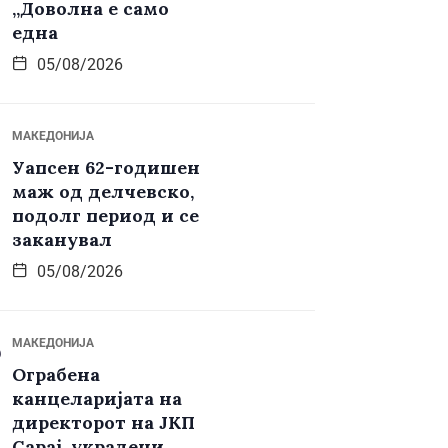
„Доволна е само
една
05/08/2026
МАКЕДОНИЈА
Уапсен 62-годишен
маж од делчевско,
подолг период и се
заканувал
05/08/2026
МАКЕДОНИЈА
Ограбена
канцеларијата на
директорот на ЈКП
Сарај, украдени