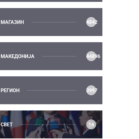
МАГАЗИН
4842
МАКЕДОНИЈА
44896
РЕГИОН
3997
СВЕТ
14