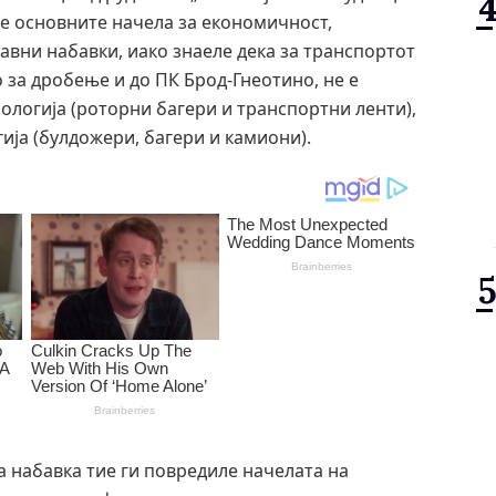
ле основните начела за економичност,
јавни набавки, иако знаеле дека за транспортот
о за дробење и до ПК Брод-Гнеотино, не е
ологија (роторни багери и транспортни ленти),
ија (булдожери, багери и камиони).
а набавка тие ги повредиле начелата на