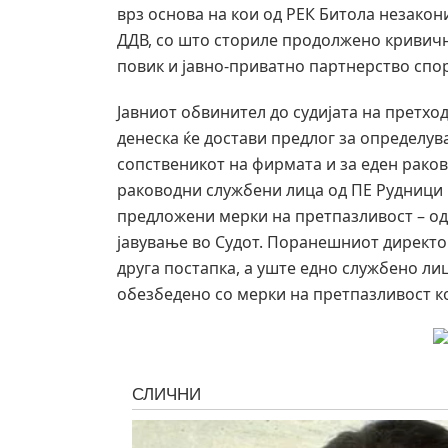
врз основа на кои од РЕК Битола незакон
ДДВ, со што сториле продолжено кривично
повик и јавно-приватно партнерство спо
Јавниот обвинител до судијата на претхо
денеска ќе достави предлог за определув
сопственикот на фирмата и за еден раков
раководни службени лица од ПЕ Рудници 
предложени мерки на претпазливост – о
јавување во Судот. Поранешниот директор
друга постапка, а уште едно службено лиц
обезбедено со мерки на претпазливост ко