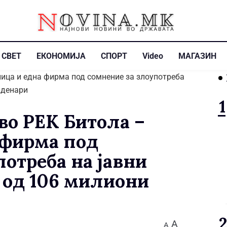
СВЕТ
ЕКОНОМИЈА
СПОРТ
Video
МАГАЗИН
во РЕК Битола –
 фирма под
отреба на јавни
 од 106 милиони
A
A