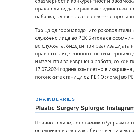
сразмерност и конкурентност и овозмож
правно лице, да се јави како единствен п
набавка, односно да се стекне со против
Тројца од горенаведените раководители 
службено лице во РЕК Битола се осомнич
во службата, бидејќи при реализацијата н
правното лице воопшто не ги извршило 
и извештаи за извршена работа, со кои п
17.07.2024 година комплетно е извршена
погонските станици од РЕК Осломеј во РЕ
Правното лице, сопственикот/управител 
осомничени дека иако биле свесни дека 