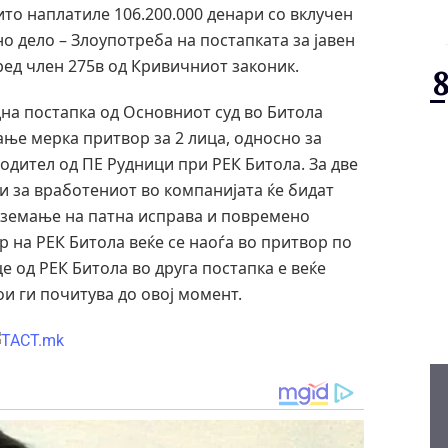
ито наплатиле 106.200.000 денари со вклучен
 дело – Злоупотреба на постапката за јавен
ред член 275в од Кривичниот законик.
дна постапка од Основниот суд во Битола
ање мерка притвор за 2 лица, односно за
одител од ПЕ Рудници при РЕК Битола. За две
и за вработениот во компанијата ќе бидат
дземање на патна исправа и повремено
 на РЕК Битола веќе се наоѓа во притвор по
е од РЕК Битола во друга постапка е веќе
и ги почитува до овој момент.