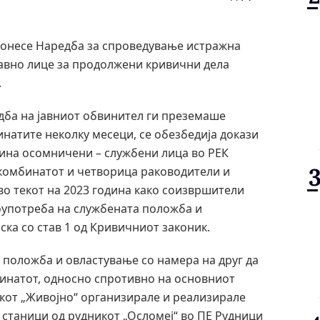
донесе Наредба за спроведување истражна
авно лице за продолжени кривични дела
.
едба на јавниот обвинител ги преземаше
натите неколку месеци, се обезбедија докази
ина осомничени – службени лица во РЕК
комбинатот и четворица раководители и
во текот на 2023 година како соизвршители
оупотреба на службената положба и
ска со став 1 од Кривичниот законик.
а положба и овластување со намера на друг да
бинатот, односно спротивно на основниот
икот „Живојно“ организирале и реализирале
и станици од рудникот „Осломеј“ во ПЕ Рудници