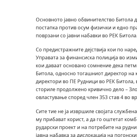
Основното јавно обвинителство Битола 
постапка против осум физички и едно пр
поврзани со јавни набавки во РЕК Битола
Со предистражните дејствија кои по нар
Управата за финансиска полиција во изми
кои даваат основано сомнение дека петм
Битола, односно тогашниот директор на 
директори во ПЕ Рудници во РЕК Битола, 
сториле продолжено кривично дело – Зл
овластување според член 353 став 4 во вр
Сите тие не ја извршиле својата службен
му прибават корист, а да го оштетат ком
рударски проект и на потребите на рудн
јавна набавка за дислокација на погонск