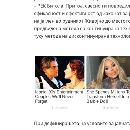
– РЕК Битола. Притоа, свесно ги повреди
ефикасност и ефективност од Законот за 
на јаглен во рудникот Живојно до местот
предвидена метода со континуирана техн
туку метода на дисконтинуирана технолог
При дефинирањето на условите за јавнат