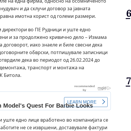
иле на една фирма, односно на осомниченото
онудувач и да склучи договор за јавната
правна имотна корист од големи размери.
и директори во ПЕ Рудници и уште едно
ени и за продолжено кривично дело – Измама
а договорот, иако знаеле и биле свесни дека
договорните обврски, потпишувале записници
отврдиле дека во периодот од 26.02.2024 до
 демонтажа, транспорт и монтажа на
К Битола.
и уште едно лице вработено во компанијата се
работите не се извршени, доставувале фактури