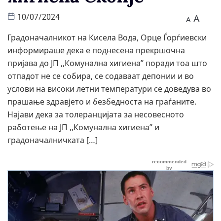
A
10/07/2024
A
Градоначалникот на Кисела Вода, Орце Ѓорѓиевски
информираше дека е поднесена прекршочна
пријава до ЈП ,,Комунална хигиена” поради тоа што
отпадот не се собира, се содаваат депонии и во
услови на високи летни температури се доведува во
прашање здравјето и безбедноста на граѓаните.
Најави дека за толеранцијата за несовесното
работење на ЈП ,,Комунална хигиена” и
градоначалничката […]