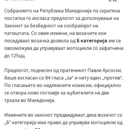
A
Собранието на Република Македонија по скратена
постапка го изгласа предлогот за дополнување на
Законот за безбедност на сообраќајот на
патиштата. Со овие измени, на возачите кои
поседуваат возачка дозвола од
Б категорија
им се
овозможува да управуваат мотоцикли со зафатнина
до 125цц.
Предлогот, поднесен од пратеникот Павле Арсоски,
беше изгласан со 84 гласа „за“ и ниту еден „против“.
По гласањето во надлежните комисии, официјално
се отвора ново поглавје за љубителите на две
тркала во Македонија.
Измените во законот предвидуваат дека возачот со
„Б“ категорија има право да управува мотоцикли од