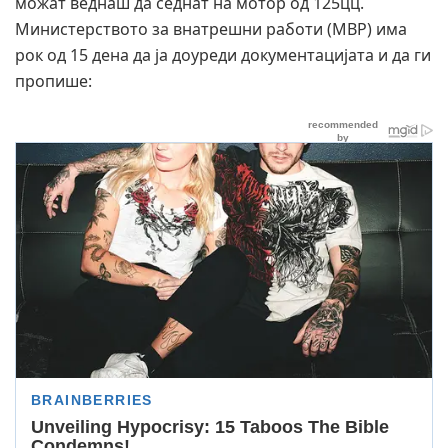
можат веднаш да седнат на мотор од 125цц.
Министерството за внатрешни работи (МВР) има
рок од 15 дена да ја доуреди документацијата и да ги
пропише: