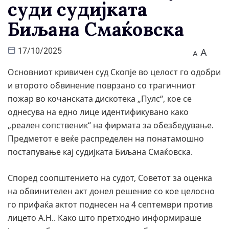
суди судијката
Биљана Смаќовска
A
17/10/2025
A
Основниот кривичен суд Скопје во целост го одобри
и второто обвинение поврзано со трагичниот
пожар во кочанската дискотека „Пулс“, кое се
однесува на едно лице идентификувано како
„реален сопственик“ на фирмата за обезбедување.
Предметот е веќе распределен на понатамошно
постапување кај судијката Биљана Смаќовска.
Според соопштението на судот, Советот за оценка
на обвинителен акт донел решение со кое целосно
го прифаќа актот поднесен на 4 септември против
лицето А.Н.. Како што претходно информираше