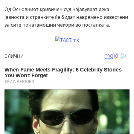
Од Основниот кривичен суд најавуваат дека
јавноста и странките ќе бидат навремено известени
за сите понатамошни чекори во постапката.