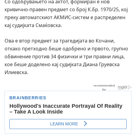
Со одобрувањето на актот, формиран е нов
кривично-правен предмет со број К.бр. 1970/25, кој
преку автоматскиот АКМИС-систем е распределен
кај судијката Смаќовска.
Ова е втор предмет за трагедијата во Кочани,
откако претходно беше одобрено и првото, групно
обвинение против 34 физички и три правни лица,
кое беше доделено кај судијката Диана Груевска
Илиевска.