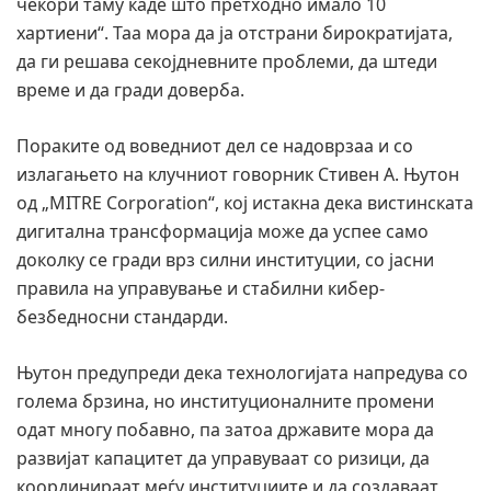
чекори таму каде што претходно имало 10
хартиени“. Таа мора да ја отстрани бирократијата,
да ги решава секојдневните проблеми, да штеди
време и да гради доверба.
Пораките од воведниот дел се надоврзаа и со
излагањето на клучниот говорник Стивен А. Њутон
од „MITRE Corporation“, кој истакна дека вистинската
дигитална трансформација може да успее само
доколку се гради врз силни институции, со јасни
правила на управување и стабилни кибер-
безбедносни стандарди.
Њутон предупреди дека технологијата напредува со
голема брзина, но институционалните промени
одат многу побавно, па затоа државите мора да
развијат капацитет да управуваат со ризици, да
координираат меѓу институциите и да создаваат