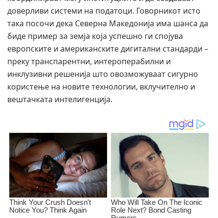
доверливи системи на податоци. Говорникот исто
така посочи дека Северна Македонија има шанса да
биде пример за земја која успешно ги спојува
европските и американските дигитални стандарди –
преку транспарентни, интероперабилни и
инклузивни решенија што овозможуваат сигурно
користење на новите технологии, вклучително и
вештачката интелигенција.