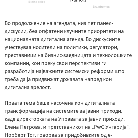
Во продолжение на агендата, низ пет панел-
дискусии, беа опфатени клучните приоритети на
националната дигитална агенда. Во дискусиите
учествуваа носители на политики, регулатори,
преставници на бизнис-заедницата и технолошките
компании, кои преку свои перспективи ги
разработија најважните системски реформи што
треба да ја придвижат државата напред кон
дигитална зрелост.
Првата тема беше насочена кон дигиталната
трансформација на системите за јавни приходи,
каде директорката на Управата за јавни приходи,
Елена Петрова, и претставникот на „PwC Унгарија“,
Норберт Тот, говореа за придобивките од е-