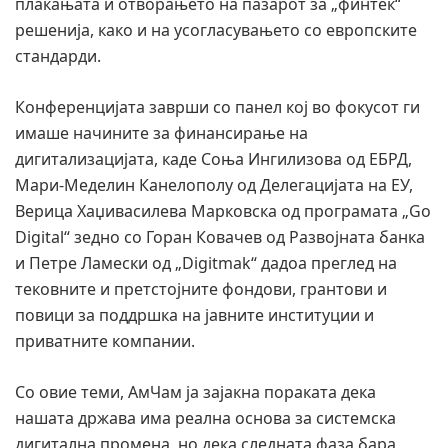
плаќањата и отворањето на пазарот за „финтек“
решенија, како и на усогласувањето со европските
стандарди.
Конференцијата заврши со панел кој во фокусот ги
имаше начините за финансирање на
дигитализацијата, каде Соња Ингилизова од ЕБРД,
Мари-Меделин Канелополу од Делегацијата на ЕУ,
Верица Хaџивасилева Марковска од програмата „Go
Digital“ зедно со Горан Ковачев од Развојната банка
и Петре Ламески од „Digitmak“ дадоа преглед на
тековните и претстојните фондови, грантови и
повици за поддршка на јавните институции и
приватните компании.
Со овие теми, АмЧам ја зајакна пораката дека
нашата држава има реална основа за системска
дигитална промена, но дека следната фаза бара