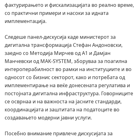
фактурирањето и фискализацијата во реално време,
со практични примери и насоки за идната
имплементација.
Следеше панел-дискусија каде министерот за
дигитална трансформација Стефан Андоновски,
заедно со Методија Мирчев од А1 и Дамјан
Манчевски од MAK-SYSTEM, зборуваа за поагилна
интероперабилност во рамки на институциите и во
односот со бизнис секторот, како и потребата од
имплементирање на веќе донесената регулатива и
постојната дигитална инфраструктура. Говорниците
се осврнаа и на важноста на јасните стандарди,
координацијата и заштитата на податоците во
создавањето модерни јавни услуги.
Посебно внимание привлече дискусијата за