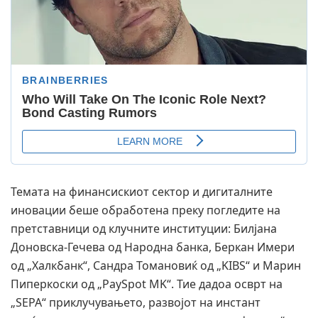
Темата на финансискиот сектор и дигиталните
иновации беше обработена преку погледите на
претставници од клучните институции: Билјана
Доновска-Гечева од Народна банка, Беркан Имери
од „Халкбанк“, Сандра Томановиќ од „KIBS“ и Марин
Пиперкоски од „PaySpot MK“. Тие дадоа осврт на
„SEPA“ приклучувањето, развојот на инстант