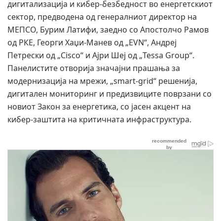
дигитализација и кибер-безбедност во енергетскиот
сектор, предводена од генералниот директор на
МЕПСО, Бурим Латифи, заедно со Апостолчо Рамов
од РКЕ, Георги Хаџи-Манев од „EVN“, Андреј
Петрески од „Cisco“ и Ајри Шеј од „Tessa Group“.
Панелистите отворија значајни прашања за
модернизација на мрежи, „smart-grid“ решенија,
дигитален мониторинг и предизвиците поврзани со
новиот Закон за енергетика, со јасен акцент на
кибер-заштита на критичната инфраструктура.