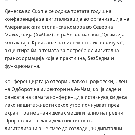
A
Денеска во Скопје се одржа третата годишна
конференција за дигитализација во организација на
Американската стопанска комора во Северна
Македонија (АмЧам) со работен наслов „Од визија
кон акција: Креирање на систем што испорачува“,
акцентирајќи ја темата за потреба од дигитална
трансформација која е практична, безбедна и
функционална.
Конференцијата ја отвори Славко Пројковски, член
на Одборот на директори на АмЧам, кој ја даде и
рамката на самата конференција истакнувајќи дека
иако нашите животи секое утро почнуваат пред
екран, тоа не значи дека сме дигитално напредни.
Пројковски нагласи дека вистинската
дигитализација не смее да создаде „10 дигитални