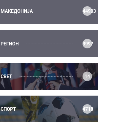
МАКЕДОНИЈА
44903
РЕГИОН
3997
СВЕТ
14
СПОРТ
4718