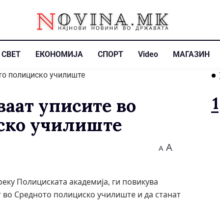
СВЕТ
ЕКОНОМИЈА
СПОРТ
Video
МАГАЗИН
ваат уписите во
ско училиште
A
A
еку Полициската академија, ги повикува
 во Средното полициско училиште и да станат