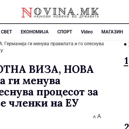
СВЕТ
ЕКОНОМИЈА
СПОРТ
Video
МАГАЗИН
ОТНА ВИЗА, НОВА
а ги менува
еснува процесот за
се членки на ЕУ
A
A