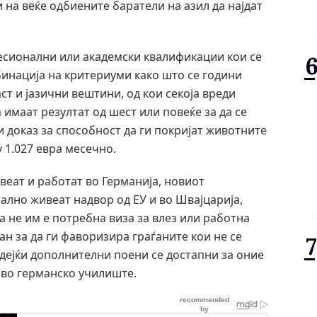
на веќе одбиените баратели на азил да најдат
есионални или академски квалификации кои се
бинација на критериуми како што се години
т и јазични вештини, од кои секоја вреди
 имаат резултат од шест или повеќе за да се
и доказ за способност да ги покријат животните
 1.027 евра месечно.
веат и работат во Германија, новиот
ално живеат надвор од ЕУ и во Швајцарија,
а не им е потребна виза за влез или работна
ан за да ги фаворизира граѓаните кои не се
бидејќи дополнителни поени се достапни за оние
е во германско училиште.