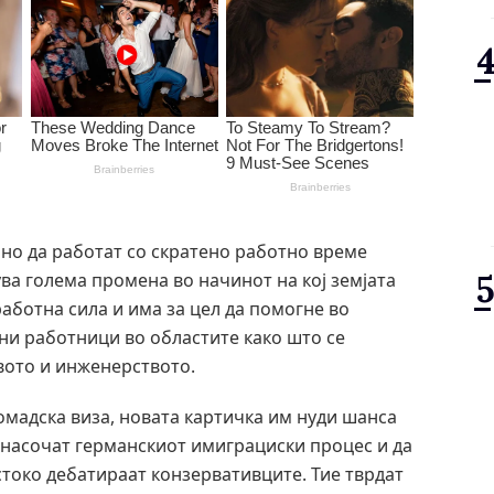
лно да работат со скратено работно време
ва голема промена во начинот на кој земјата
работна сила и има за цел да помогне во
ни работници во областите како што се
вото и инженерството.
омадска виза, новата картичка им нуди шанса
го насочат германскиот имиграциски процес и да
естоко дебатираат конзервативците. Тие тврдат