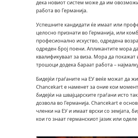
дека новиот систем може да им овозможи 
работа во Германија.
Успешните кандидати ќе имаат или проф
целосно признати во Германија, или ком
професионално искуство, одредена возрас
одреден број поени. Апликантите мора да
квалификуваат за виза. Мора да покажат 
трошоци додека бараат работа – најмалку
Бидејќи граѓаните на ЕУ веќе можат да жи
Chancekart е наменет за оние кои момент
бидејќи на швајцарските граѓани исто так
дозвола во Германија. Chancekart е основ
членки на ЕУ и имаат врски со земјата, 
кои го знаат германскиот јазик или одел