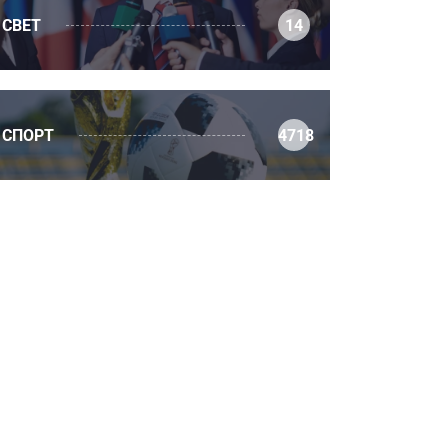
СВЕТ
14
СПОРТ
4718