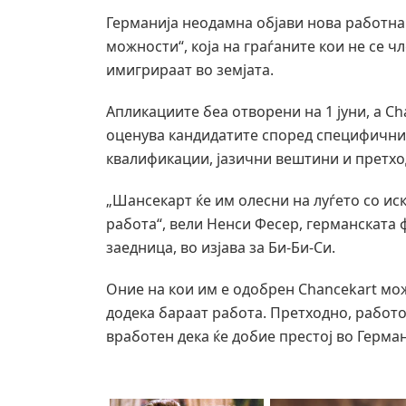
Германија неодамна објави нова работна 
можности“, која на граѓаните кои не се ч
имигрираат во земјата.
Апликациите беа отворени на 1 јуни, а Ch
оценува кандидатите според специфични 
квалификации, јазични вештини и претх
„Шансекарт ќе им олесни на луѓето со ис
работа“, вели Ненси Фесер, германската
заедница, во изјава за Би-Би-Си.
Оние на кои им е одобрен Chancekart мож
додека бараат работа. Претходно, работ
вработен дека ќе добие престој во Герман