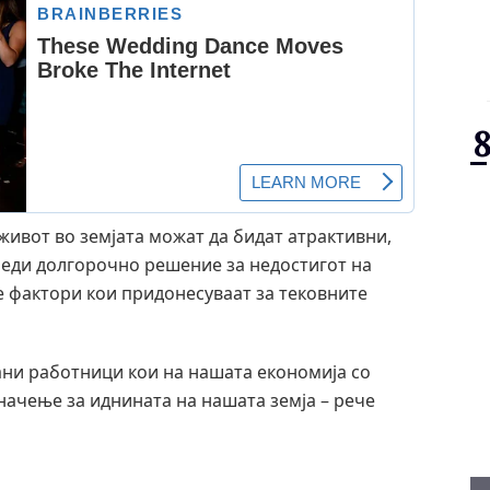
 живот во земјата можат да бидат атрактивни,
збеди долгорочно решение за недостигот на
те фактори кои придонесуваат за тековните
ни работници кои на нашата економија со
значење за иднината на нашата земја – рече