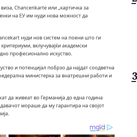
виза, Chancenkarte или „картичка за
ленки на ЕУ им нуди нова можност да
ancekart нуди нов систем на поени што ги
критериуми, вклучувајќи академски
одно професионално искуство.
куство и потенцијал побрзо да најдат соодветна
 федерална министерка за внатрешни работи и
ат да живеат во Германија до една година
одавачот мораше да му гарантира на својот
ија.