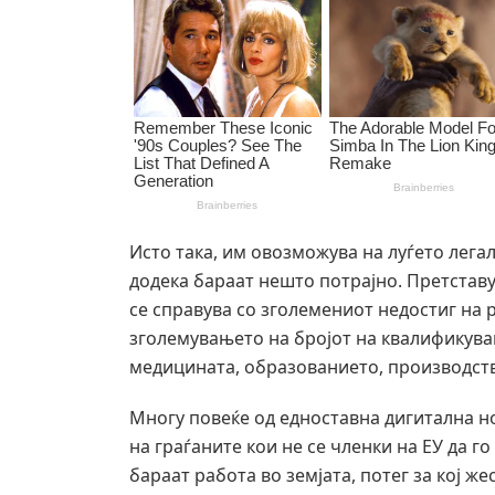
Исто така, им овозможува на луѓето лега
додека бараат нешто потрајно. Претставу
се справува со зголемениот недостиг на 
зголемувањето на бројот на квалификува
медицината, образованието, производст
Многу повеќе од едноставна дигитална н
на граѓаните кои не се членки на ЕУ да 
бараат работа во земјата, потег за кој ж