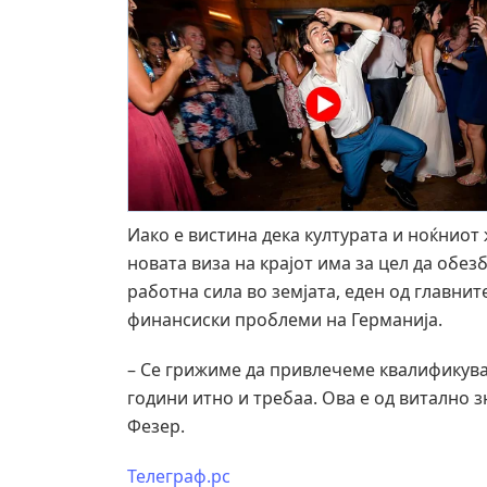
Иако е вистина дека културата и ноќниот
новата виза на крајот има за цел да обе
работна сила во земјата, еден од главни
финансиски проблеми на Германија.
– Се грижиме да привлечеме квалификува
години итно и требаа. Ова е од витално 
Фезер.
Телеграф.рс