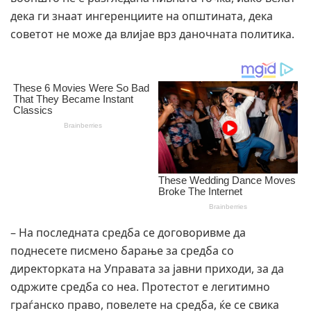
дека ги знаат ингеренциите на општината, дека
советот не може да влијае врз даночната политика.
– На последната средба се договоривме да
поднесете писмено барање за средба со
директорката на Управата за јавни приходи, за да
одржите средба со неа. Протестот е легитимно
граѓанско право, повелете на средба, ќе се свика