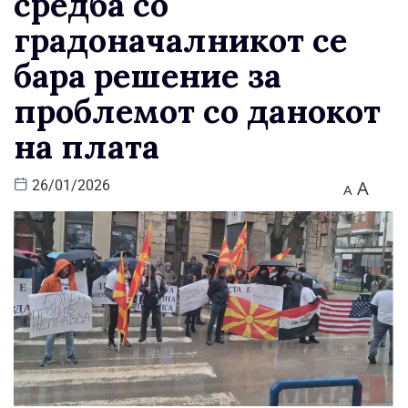
средба со
градоначалникот се
бара решение за
проблемот со данокот
на плата
A
26/01/2026
A