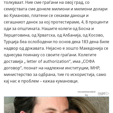
толкуваат. Ние сме граѓани на овој град, со
семејствата сме донеле милиони и милиони долари
во Куманово, платени се секакви даноци и
сегашниот данок за кој протестираме, 4, 8 проценти
оди за општината. Нашите колеги од Босна и
Херцеговина, од Хрватска, од Албанија, од Косово,
Турција беа ослободени по основ дека 183 дена биле
надвор од државата. Нејасно е зошто Македонија се
однесува поинаку со своите граѓани. Колегите
доставија „ letter of authorization“, има „СОФА
договор“, познат на надлежни институции, МНР,
министерство за одбрана, тие го искористија, само
кај нас е проблем – кажаа кумановци.