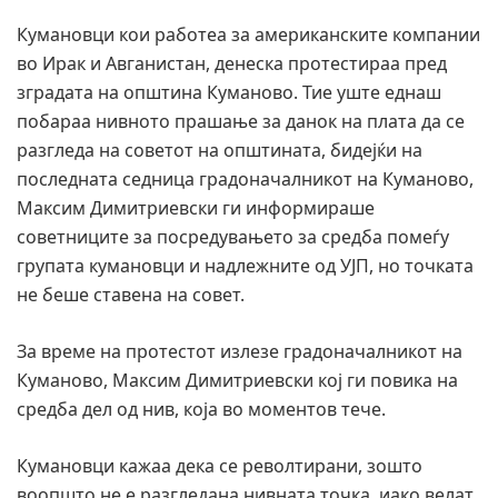
Кумановци кои работеа за американските компании
во Ирак и Авганистан, денеска протестираа пред
зградата на општина Куманово. Тие уште еднаш
побараа нивното прашање за данок на плата да се
разгледа на советот на општината, бидејќи на
последната седница градоначалникот на Куманово,
Максим Димитриевски ги информираше
советниците за посредувањето за средба помеѓу
групата кумановци и надлежните од УЈП, но точката
не беше ставена на совет.
За време на протестот излезе градоначалникот на
Куманово, Максим Димитриевски кој ги повика на
средба дел од нив, која во моментов тече.
Кумановци кажаа дека се револтирани, зошто
воопшто не е разгледана нивната точка, иако велат