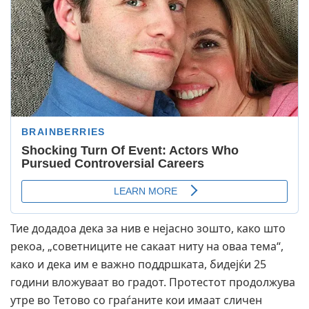
Тие додадоа дека за нив е нејасно зошто, како што
рекоа, „советниците не сакаат ниту на оваа тема“,
како и дека им е важно поддршката, бидејќи 25
години вложуваат во градот. Протестот продолжува
утре во Тетово со граѓаните кои имаат сличен