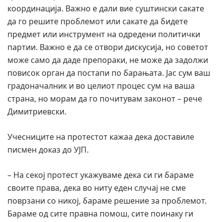
координација. Важно е дали вие суштински сакате
да го решите проблемот или сакате да бидете
предмет или инструмент на одредени политички
партии. Важно е да се отвори дискусија, но советот
може само да даде препораки, не може да задолжи
повисок орган да постапи по барањата. Јас сум ваш
градоначалник и во целиот процес сум на ваша
страна, но морам да го почитувам законот – рече
Димитриевски.
Учесниците на протестот кажаа дека доставиле
писмен доказ до УЈП.
– На секој протест укажуваме дека си ги бараме
своите права, дека во ниту еден случај не сме
поврзани со никој, бараме решение за проблемот.
Бараме од сите правна помош, сите поинаку ги