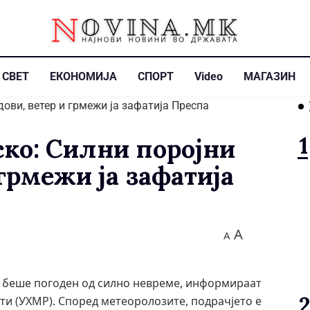
СВЕТ
ЕКОНОМИЈА
СПОРТ
Video
МАГАЗИН
ско: Силни поројни
грмежи ја зафатија
A
A
 беше погоден од силно невреме, информираат
и (УХМР). Според метеоролозите, подрачјето е