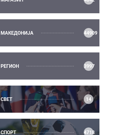
МАКЕДОНИЈА
44909
РЕГИОН
3997
СВЕТ
14
СПОРТ
4718