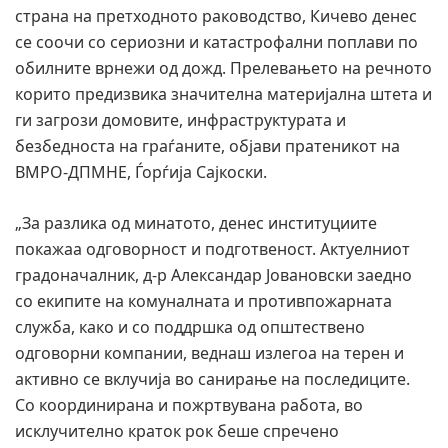
страна на претходното раководство, Кичево денес
се соочи со сериозни и катастрофални поплави по
обилните врнежи од дожд. Прелевањето на речното
корито предизвика значителна материјална штета и
ги загрози домовите, инфраструктурата и
безбедноста на граѓаните, објави пратеникот на
ВМРО-ДПМНЕ, Ѓорѓија Сајкоски.
„За разлика од минатото, денес институциите
покажаа одговорност и подготвеност. Актуелниот
градоначалник, д-р Александар Јовановски заедно
со екипите на комуналната и противпожарната
служба, како и со поддршка од општествено
одговорни компании, веднаш излегоа на терен и
активно се вклучија во санирање на последиците.
Со координирана и пожртвувана работа, во
исклучително краток рок беше спречено