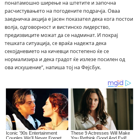
понатамошно ширење на штетите и започна
расчистувањето на погодените подрачја. Оваа
заедничка акција е јасен показател дека кога постои
волја, одговорност и вистинско лидерство,
предизвиците можат да се надминат. И покрај
тешката ситуација, се враќа надежта дека
секојдневието на кичевци постепено ќе се
нормализира и дека градот ќе излезе посилен од
ова искушение“, напиша тој на Фејсбук.