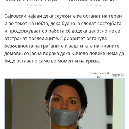
Сајковски најави дека службите ќе останат на терен
и во текот на ноќта, дека будно ја следат состојбата
и продолжуваат со работа сè додека целосно не се
отстранат последиците. Приоритет останува
безбедноста на граѓаните и заштитата на нивните
домови, со јасна порака дека Кичево повеќе нема да
биде оставено само во моменти на криза.