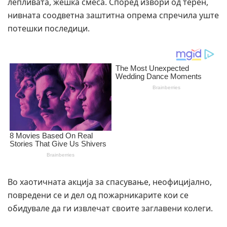
лепливата, жешка смеса. Според извори од терен,
нивната соодветна заштитна опрема спречила уште
потешки последици.
Во хаотичната акција за спасување, неофицијално,
повредени се и дел од пожарникарите кои се
обидувале да ги извлечат своите заглавени колеги.