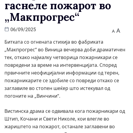
гаснеле пожарот во
„Макпрогрес“
A
06/09/2025
A
Битката со огнената стихија во фабриката
„Макпрогрес“ во Виница вечерва доби драматичен
тек, откако најмалку четворица пожарникари се
повредени за време на интервенцијата. Според
првичните неофицијални информации од терен,
пожарникарите се здобиле со повреди откако се
заглавиле во стопен шеќер што истекувал од
погоните на „Винчини“.
Вистинска драма се одвивала кога пожарникари од
Штип, Кочани и Свети Николе, кои влегле во
жариштето на пожарот, останале заглавени во