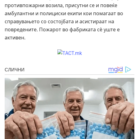
противпожарни возила, присутни се и повеќе
амбулантни и полициски екипи кои помагаат во
справувањето со состојбата и асистираат на
повредените. Пожарот во фабриката сè уште е
активен.