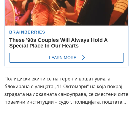
Полициски екипи се на терен и вршат увид, а
блокирана е улицата „11 Октомври“ на која покрај
зградата на локалната самоуправа, се сместени сите
поважни институции – судот, полицијата, поштата…