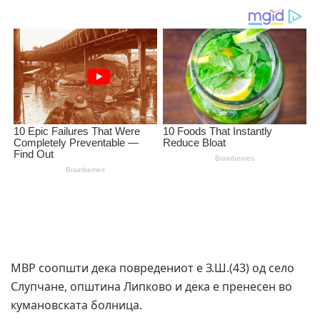
МВР соопшти дека повредениот е З.Ш.(43) од село
Слупчане, општина Липково и дека е пренесен во
кумановската болница.