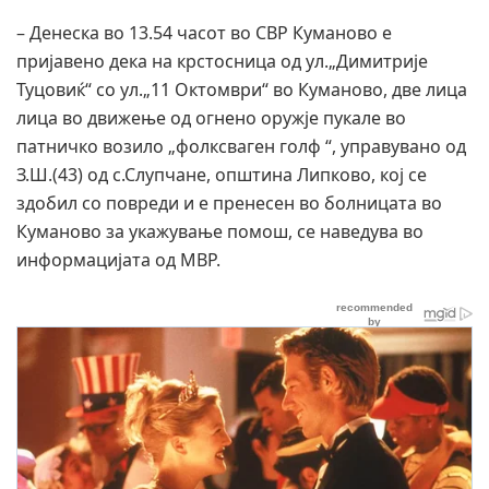
– Денеска во 13.54 часот во СВР Куманово е
пријавено дека на крстосница од ул.„Димитрије
Туцовиќ“ со ул.„11 Октомври“ во Куманово, две лица
лица во движење од огнено оружје пукале во
патничко возило „фолксваген голф “, управувано од
З.Ш.(43) од с.Слупчане, општина Липково, кој се
здобил со повреди и е пренесен во болницата во
Куманово за укажување помош, се наведува во
информацијата од МВР.