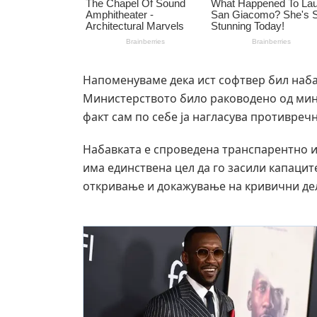
Напоменуваме дека ист софтвер бил набав
Министерството било раководено од мин
факт сам по себе ја нагласува противре
Набавката е спроведена транспарентно и 
има единствена цел да го засили капаци
откривање и докажување на кривични де