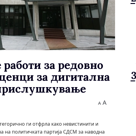
 работи за редовно
ценци за дигитална
 прислушкување
A
A
тегорично ги отфрла како невистинити и
а на политичката партија СДСМ за наводна