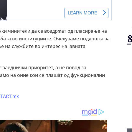
ки чинители да се воздржат од пласирање на
бата во институциите. Очекуваме поддршка за
 на службите во интерес на јавната
 заеднички приоритет, а не повод за
амо на оние кои се плашат од функционални