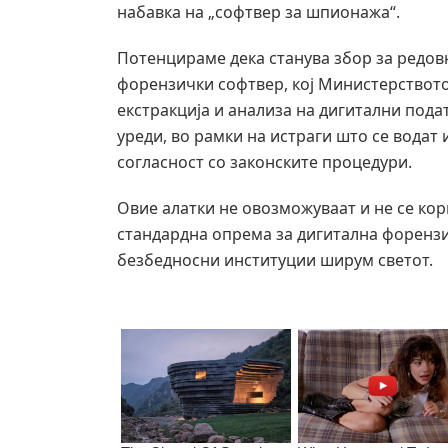
набавка на „софтвер за шпионажа“.
Потенцираме дека станува збор за редов
форензички софтвер, кој Министерството 
екстракција и анализа на дигитални под
уреди, во рамки на истраги што се водат
согласност со законските процедури.
Овие алатки не овозможуваат и не се кор
стандардна опрема за дигитална форензик
безбедносни институции ширум светот.