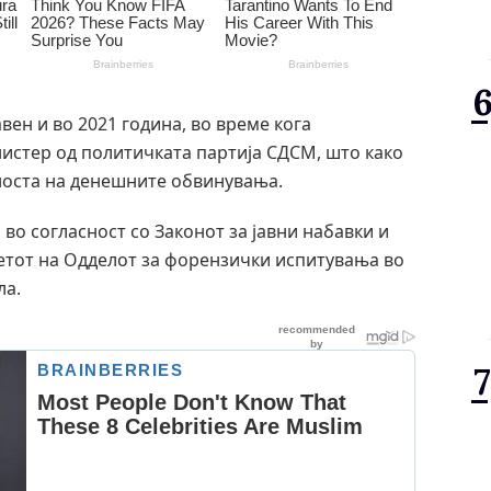
ен и во 2021 година, во време кога
истер од политичката партија СДСМ, што како
чноста на денешните обвинувања.
во согласност со Законот за јавни набавки и
тетот на Одделот за форензички испитувања во
ла.