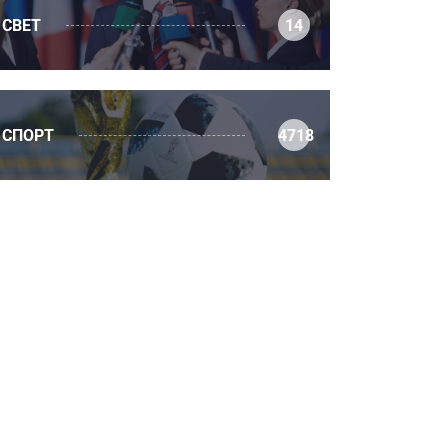
СВЕТ
14
СПОРТ
4718