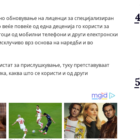
но обновување на лиценци за специјализиран
веќе повеќе од една деценија го користи за
атоци од мобилни телефони и други електронски
 исклучиво врз основа на наредби и во
истат за прислушкување, туку претставуваат
а, каква што се користи и од други