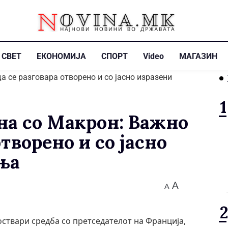
СВЕТ
ЕКОНОМИЈА
СПОРТ
Video
МАГАЗИН
на со Макрон: Важно
отворено и со јасно
ња
A
A
ствари средба со претседателот на Франција,