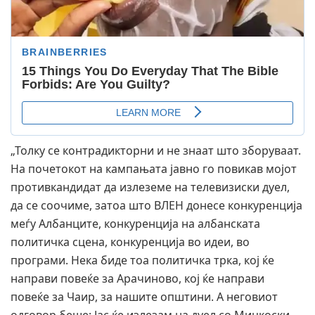
„Толку се контрадикторни и не знаат што зборуваат.
На почетокот на кампањата јавно го повикав мојот
противкандидат да излеземе на телевизиски дуел,
да се соочиме, затоа што ВЛЕН донесе конкуренција
меѓу Албанците, конкуренција на албанската
политичка сцена, конкуренција во идеи, во
програми. Нека биде тоа политичка трка, кој ќе
направи повеќе за Арачиново, кој ќе направи
повеќе за Чаир, за нашите општини. А неговиот
одговор беше: Јас ќе излезам на дуел со Мицкоски,