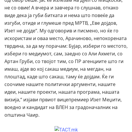
не со овие! А вчера и завчера го слушнав, откако
виде дека ја губи битката и нема што повеќе да
изгуби, отиде и глумеше пред МРТВ, „Еве дојдов,
Изет не дојде“. Му одговорив и писмено, но ќе го
искористам и оваа место, Арачиново, непокорената
тврдина, за да му порачам: Бујар, избери го местото,
избери го медиумот, сам, заедно со Али Ахмети, со
Артан Груби, со твојот тим, со ПР агенциите што ги
имаш, ајде во кој сакаш медиум, на мегдан, на
плоштад, каде што сакаш, таму ќе дојдам. Ќе ги
соочиме нашите политички аргументи, нашите
идеи, нашите проекти, нашата програма, нашата
визија,“ изјави првиот вицепремиер Изет Меџити,
воедно и кандидат на ВЛЕН за градоначалник на
општина Чаир.