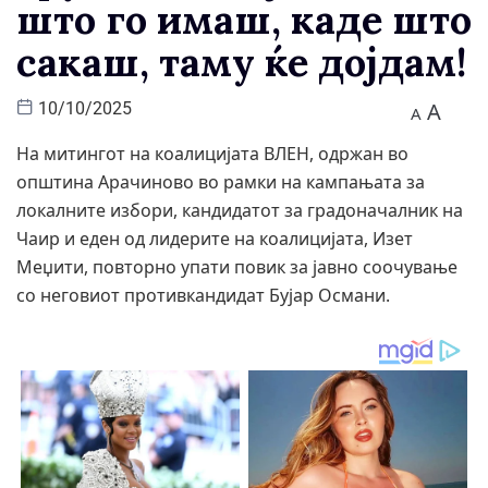
што го имаш, каде што
сакаш, таму ќе дојдам!
A
10/10/2025
A
На митингот на коалицијата ВЛЕН, одржан во
општина Арачиново во рамки на кампањата за
локалните избори, кандидатот за градоначалник на
Чаир и еден од лидерите на коалицијата, Изет
Меџити, повторно упати повик за јавно соочување
со неговиот противкандидат Бујар Османи.