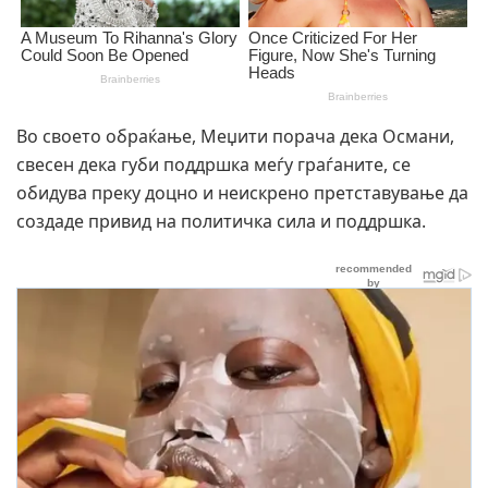
Во своето обраќање, Меџити порача дека Османи,
свесен дека губи поддршка меѓу граѓаните, се
обидува преку доцно и неискрено претставување да
создаде привид на политичка сила и поддршка.