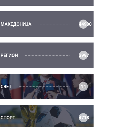
МАКЕДОНИЈА
44900
РЕГИОН
3997
СВЕТ
14
СПОРТ
4718