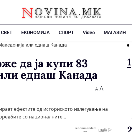
СВЕТ
ЕКОНОМИЈА
СПОРТ
Video
МАГАЗИН
же да ја купи 83
или еднаш Канада
A
A
мираат ефектите од историското излегување на
споредбите со националните…