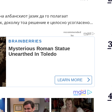
 албанскиот јазик да го полагаат
ик, доколку тоа решение е целосно усогласено…