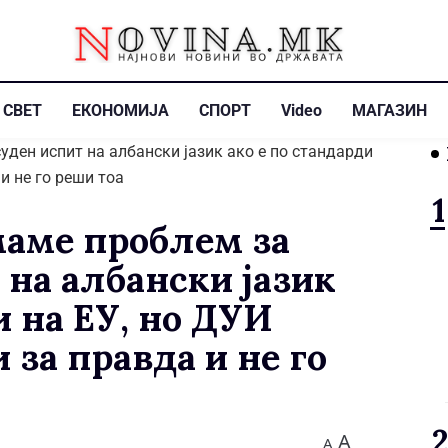
СВЕТ
ЕКОНОМИЈА
СПОРТ
Video
МАГАЗИН
маме проблем за
 на албански јазик
и на ЕУ, но ДУИ
за правда и не го
A
A