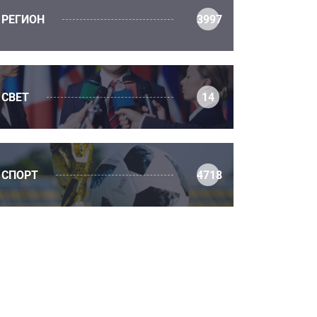
РЕГИОН
3997
СВЕТ
14
СПОРТ
4718