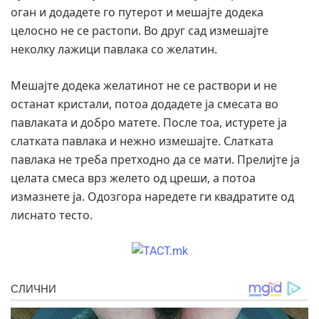
оган и додадете го путерот и мешајте додека
целосно не се растопи. Во друг сад измешајте
неколку лажици павлака со желатин.
Мешајте додека желатинот не се раствори и не
останат кристали, потоа додадете ја смесата во
павлаката и добро матете. После тоа, истурете ја
слатката павлака и нежно измешајте. Слатката
павлака не треба претходно да се мати. Прелијте ја
целата смеса врз желето од цреши, а потоа
измазнете ја. Одозгора наредете ги квадратите од
лиснато тесто.