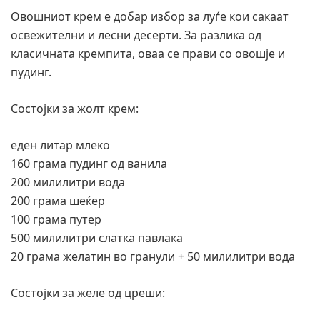
Овошниот крем е добар избор за луѓе кои сакаат
освежителни и лесни десерти. За разлика од
класичната кремпита, оваа се прави со овошје и
пудинг.
Состојки за жолт крем:
еден литар млеко
160 грама пудинг од ванила
200 милилитри вода
200 грама шеќер
100 грама путер
500 милилитри слатка павлака
20 грама желатин во гранули + 50 милилитри вода
Состојки за желе од цреши: