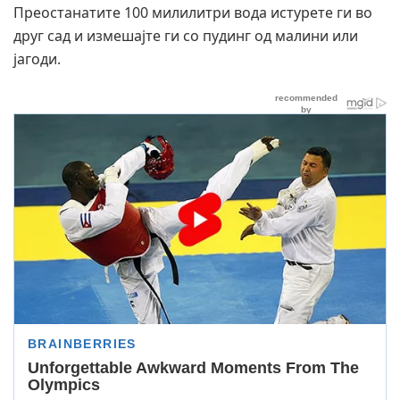
Преостанатите 100 милилитри вода истурете ги во
друг сад и измешајте ги со пудинг од малини или
јагоди.