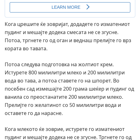
Кога црешите ќе зовријат, додадете го изматениот
пудинг и мешајте додека смесата не се згусне.
Потоа, тргнете го од оган и веднаш прелијте го врз
кората во тавата.
Потоа следува подготовка на жолтиот крем.
Истурете 800 милилитри млеко и 200 милилитри
вода во тава, а потоа ставете го на шпорет. Во
посебен сад измешајте 200 грама шеќер и пудинг од
ванила со преостанатите 200 милилитри млеко.
Прелијте го желатинот со 50 милилитри вода и
оставете го да нарасне.
Кога млекото ќе зоврие, истурете го изматениот
пудинг и мешајте додека не се згусне. Тргнете го од