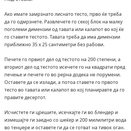
Ако имате замрзнато лиснато тесто, прво ќе треба
да го одмрзнете. Развлечете го секој блок на малку
поголеми димензии од тавата или калапот во кој ќе
го ставите тестото. Тавата треба да има димензии
приближно 35 x 25 сантиметри без рабови.
Печете го првиот дел од тестото на 200 степени, а
вториот дел од тестото исечете го на квадрати пред
печење и печете го во рерна додека не порумени.
Оставете да се излади, а потоа ставете го првото
тесто во тавата или калапот во кој планиравте да го
правите десертот.
Исчистете ги црешите, исечкајте ги во блендер и
измешајте ги заедно со шеќер и 200 милилитри вода
во тенџере и оставете ги да се готват на тивок оган.