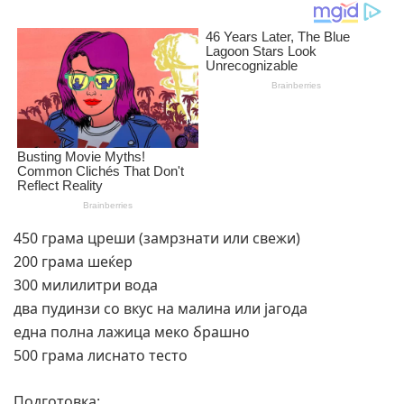
450 грама цреши (замрзнати или свежи)
200 грама шеќер
300 милилитри вода
два пудинзи со вкус на малина или јагода
една полна лажица меко брашно
500 грама лиснато тесто
Подготовка: