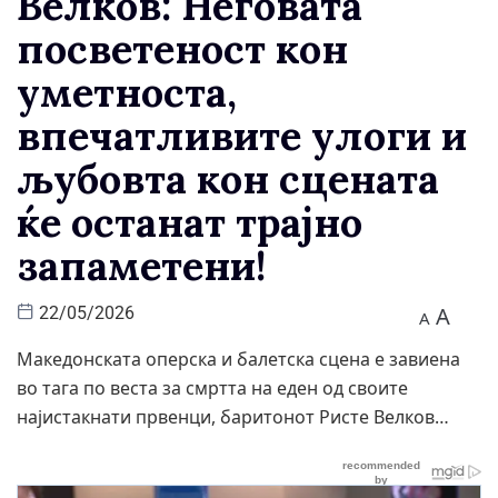
Велков: Неговата
посветеност кон
уметноста,
впечатливите улоги и
љубовта кон сцената
ќе останат трајно
запаметени!
A
22/05/2026
A
Македонската оперска и балетска сцена е завиена
во тага по веста за смртта на еден од своите
најистакнати првенци, баритонот Ристе Велков…