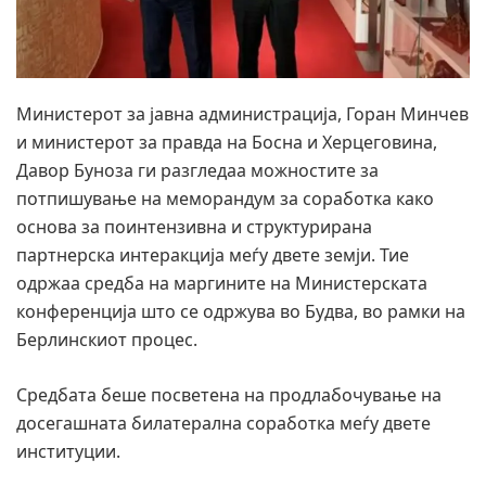
Министерот за јавна администрација, Горан Минчев
и министерот за правда на Босна и Херцеговина,
Давор Буноза ги разгледаа можностите за
потпишување на меморандум за соработка како
основа за поинтензивна и структурирана
партнерска интеракција меѓу двете земји. Тие
одржаа средба на маргините на Министерската
конференција што се одржува во Будва, во рамки на
Берлинскиот процес.
Средбата беше посветена на продлабочување на
досегашната билатерална соработка меѓу двете
институции.