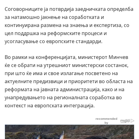
Соговорниците ја потврдија заедничката определба
за натамошно јакнење на соработката и
континуирана размена на знаења и експертиза, со
цел поддршка на реформските процеси и
усогласување со европските стандарди.
Во рамки на конференцијата, министерот Минчев
ќе се обрати на утрешниот министерски состанок,
при што ќе има и свое излагање посветено на
актуелните предизвици и приоритети во областа на
реформата на јавната администрација, како и на
унапредувањето на регионалната соработка во
контекст на европската интеграција.