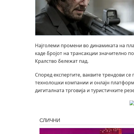
Најголеми промени во динамиката на пла
каде бројот на трансакции значително п
Кралство бележат пад.
Според експертите, ваквите трендови се 
технолошки компании и онлајн платформи 
дигиталната трговија и туристичките рез