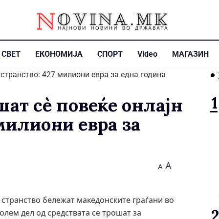
СВЕТ
ЕКОНОМИЈА
СПОРТ
Video
МАГАЗИН
ат сè повеќе онлајн
 милиони евра за
A
A
 странство бележат македонските граѓани во
олем дел од средствата се трошат за