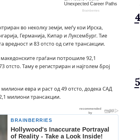
триран во неколку земји, меѓу кои Ирска,
гарија, Германија, Кипар и Луксембург. Тие
та вредност и 83 отсто од сите трансакции.
е македонските граѓани потрошиле 92,1
3 отсто. Таму е регистриран и најголем број
4 милиони евра и раст од 49 отсто, додека САД
 2,1 милиони трансакции.