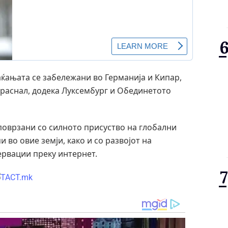
ќањата се забележани во Германија и Кипар,
ораснал, додека Луксембург и Обединетото
поврзани со силното присуство на глобални
во овие земји, како и со развојот на
ервации преку интернет.