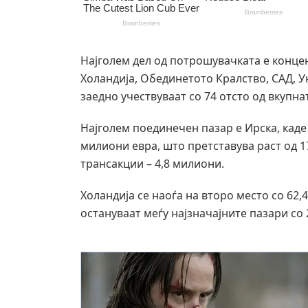
Најголем дел од потрошувачката е концен
Холандија, Обединетото Кралство, САД, Ун
заедно учествуваат со 74 отсто од вкупна
Најголем поединечен пазар е Ирска, кад
милиони евра, што претставува раст од 17
трансакции – 4,8 милиони.
Холандија се наоѓа на второ место со 62,
остануваат меѓу најзначајните пазари со