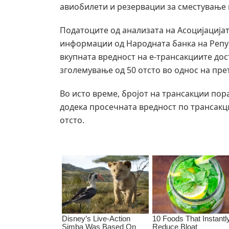
авиобилети и резервации за сместување 
Податоците од анализата на Асоцијацијат
информации од Народната банка на Репу
вкупната вредност на е-трансакциите дос
зголемување од 50 отсто во однос на пре
Во исто време, бројот на трансакции пора
додека просечната вредност по трансакци
отсто.