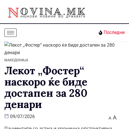
Последни
МАКЕДОНИЈА
Лекот „Фостер“
наскоро ќе биде
достапен за 280
денари
A
09/07/2026
A
Пациентите со астма и хронична опструктивна