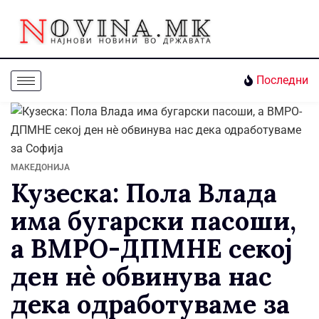
Последни
МАКЕДОНИЈА
Кузеска: Пола Влада
има бугарски пасоши,
а ВМРО-ДПМНЕ секој
ден нè обвинува нас
дека одработуваме за