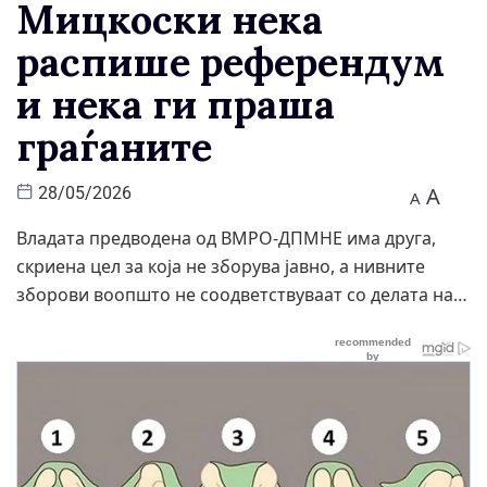
Мицкоски нека
распише референдум
и нека ги праша
граѓаните
A
28/05/2026
A
Владата предводена од ВМРО-ДПМНЕ има друга,
скриена цел за која не зборува јавно, а нивните
зборови воопшто не соодветствуваат со делата на…