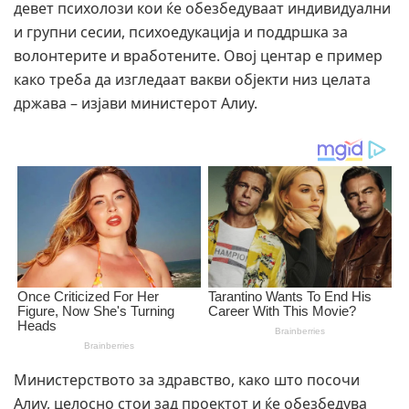
девет психолози кои ќе обезбедуваат индивидуални
и групни сесии, психоедукација и поддршка за
волонтерите и вработените. Овој центар е пример
како треба да изгледаат вакви објекти низ целата
држава – изјави министерот Алиу.
Министерството за здравство, како што посочи
Алиу, целосно стои зад проектот и ќе обезбедува