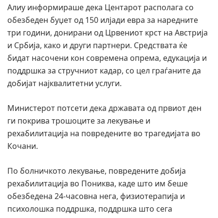
Алиу информираше дека Центарот располага со
обезбеден буџет од 150 илјади евра за наредните
три години, донирани од Црвениот крст на Австрија
и Србија, како и други партнери. Средствата ќе
бидат насочени кон современа опрема, едукација и
поддршка за стручниот кадар, со цел граѓаните да
добијат најквалитетни услуги.
Министерот потсети дека државата од првиот ден
ги покрива трошоците за лекување и
рехабилитација на повредените во трагедијата во
Кочани.
По болничкото лекување, повредените добија
рехабилитација во Пониква, каде што им беше
обезбедена 24-часовна нега, физиотерапија и
психолошка поддршка, поддршка што сега