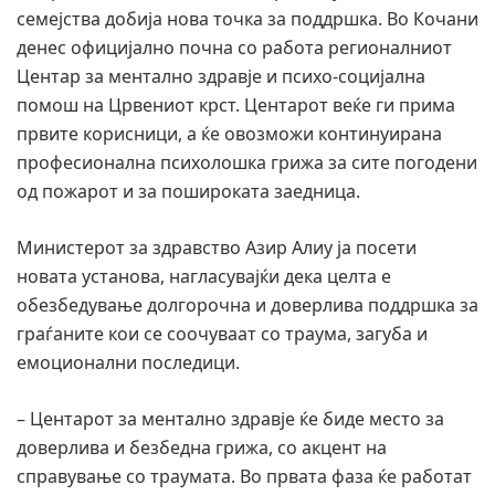
семејства добија нова точка за поддршка. Во Кочани
денес официјално почна со работа регионалниот
Центар за ментално здравје и психо-социјална
помош на Црвениот крст. Центарот веќе ги прима
првите корисници, а ќе овозможи континуирана
професионална психолошка грижа за сите погодени
од пожарот и за пошироката заедница.
Министерот за здравство Азир Алиу ја посети
новата установа, нагласувајќи дека целта е
обезбедување долгорочна и доверлива поддршка за
граѓаните кои се соочуваат со траума, загуба и
емоционални последици.
– Центарот за ментално здравје ќе биде место за
доверлива и безбедна грижа, со акцент на
справување со траумата. Во првата фаза ќе работат