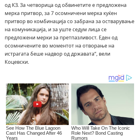
од КЗ. За четворица од обвинетите е предложена
мерка притвор, за 7 осомничени мерка куќен
притвор во комбинација со забрана за остварување
на комуникација, и за уште седум лица се
предложени мерки за претпазливост. Еден од
осомничените во моментот на отворање на
истрагата беше надвор од државата“, вели
Коцевски.