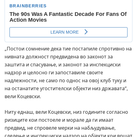
„Постои сомнение дека тие постапиле спротивно на
нивната должност предвидена во законот за
заштита и спасување, и законот за инспекциски
надзор и целосно ги запоставиле своите
надлежности, не само по однос на овој клуб туку и
на останатите угостителски објекти низ државата“,
вели Коцевски.
Ниту еднаш, вели Коцевски, низ годините согласно
ризиците кои постоеле и морале да ги имаат
предвид, не спровеле мерки на набљудување,
следење и инспекциски надзор на објекти кои вршат