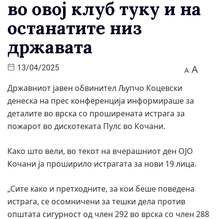
во овој клуб туку и на
останатите низ
државата
A
13/04/2025
A
Државниот јавен обвинител Љупчо Коцевски
денеска на прес конференција информираше за
деталите во врска со проширената истрага за
пожарот во дискотеката Пулс во Кочани.
Како што вели, во текот на вчерашниот ден ОЈО
Кочани ја проширило истрагата за нови 19 лица.
„Сите како и претходните, за кои беше поведена
истрага, се осомничени за тешки дела против
општата сигурност од член 292 во врска со член 288