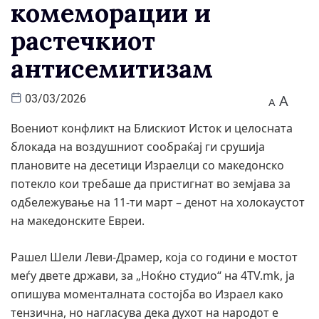
комеморации и
растечкиот
антисемитизам
A
03/03/2026
A
Воениот конфликт на Блискиот Исток и целосната
блокада на воздушниот сообраќај ги срушија
плановите на десетици Израелци со македонско
потекло кои требаше да пристигнат во земјава за
одбележување на 11-ти март – денот на холокаустот
на македонските Евреи.
Рашел Шели Леви-Драмер, која со години е мостот
меѓу двете држави, за „Ноќно студио“ на 4TV.mk, ја
опишува моменталната состојба во Израел како
тензична, но нагласува дека духот на народот е