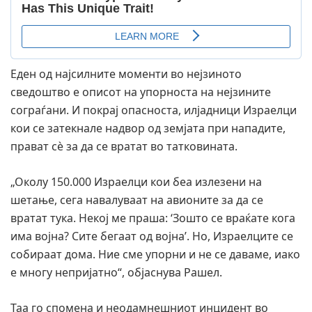
Еден од најсилните моменти во нејзиното
сведоштво е описот на упорноста на нејзините
сограѓани. И покрај опасноста, илјадници Израелци
кои се затекнале надвор од земјата при нападите,
прават сè за да се вратат во татковината.
„Околу 150.000 Израелци кои беа излезени на
шетање, сега навалуваат на авионите за да се
вратат тука. Некој ме праша: ‘Зошто се враќате кога
има војна? Сите бегаат од војна’. Но, Израелците се
собираат дома. Ние сме упорни и не се даваме, иако
е многу непријатно“, објаснува Рашел.
Таа го спомена и неодамнешниот инцидент во