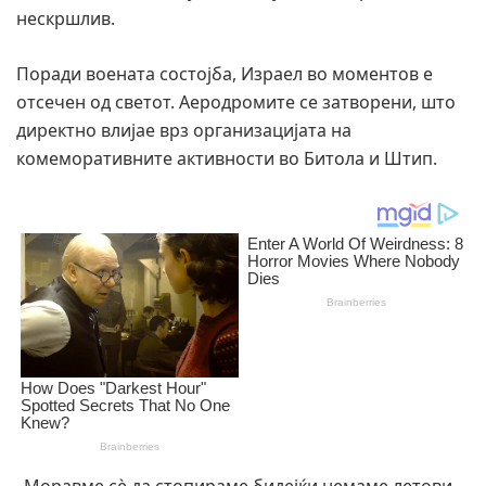
нескршлив.
Поради воената состојба, Израел во моментов е
отсечен од светот. Аеродромите се затворени, што
директно влијае врз организацијата на
комеморативните активности во Битола и Штип.