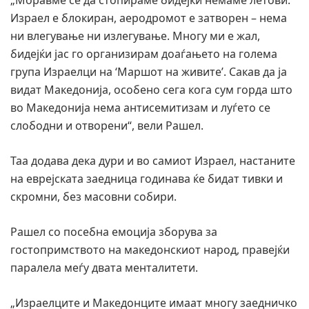
„Моравме сè да стопираме бидејќи немаме летови.
Израел е блокиран, аеродромот е затворен – нема
ни влегување ни излегување. Многу ми е жал,
бидејќи јас го организирам доаѓањето на голема
група Израелци на ‘Маршот на живите’. Сакав да ја
видат Македонија, особено сега кога сум горда што
во Македонија нема антисемитизам и луѓето се
слободни и отворени“, вели Рашел.
Таа додава дека дури и во самиот Израел, настаните
на еврејската заедница годинава ќе бидат тивки и
скромни, без масовни собири.
Рашел со посебна емоција зборува за
гостопримството на македонскиот народ, правејќи
паралела меѓу двата менталитети.
„Израелците и Македонците имаат многу заедничко