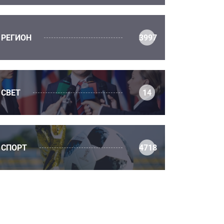
РЕГИОН
3997
СВЕТ
14
СПОРТ
4718