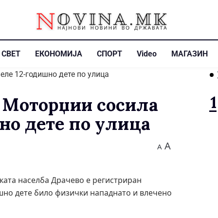
СВЕТ
ЕКОНОМИЈА
СПОРТ
Video
МАГАЗИН
: Моторџии сосила
но дете по улица
A
A
ката населба Драчево е регистриран
шно дете било физички нападнато и влечено