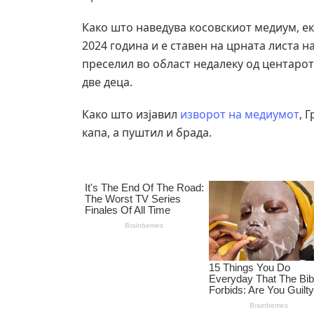
Како што наведува косовскиот медиум, ек
2024 година и е ставен на црната листа 
преселил во област недалеку од центарот
две деца.
Како што изјавил
изворот на медиумот
, 
капа, а пуштил и брада.