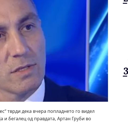
ес“ тврди дека вчера попладнето го видел
и бегалец од правдата, Артан Груби во