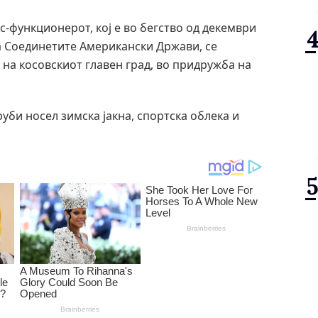
с-функционерот, кој е во бегство од декември
на Соединетите Американски Држави, се
 на косовскиот главен град, во придружба на
Груби носел зимска јакна, спортска облека и