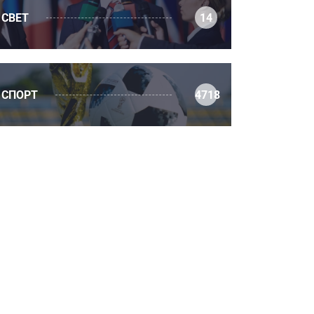
СВЕТ
14
СПОРТ
4718