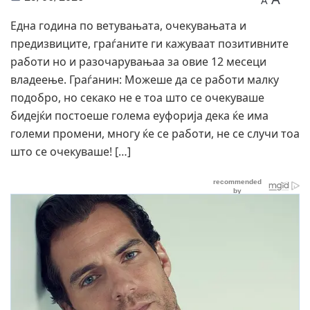
A
Една година по ветувањата, очекувањата и
предизвиците, граѓаните ги кажуваат позитивните
работи но и разочарувањаа за овие 12 месеци
владеење. Граѓанин: Можеше да се работи малку
подобро, но секако не е тоа што се очекуваше
бидејќи постоеше голема еуфорија дека ќе има
големи промени, многу ќе се работи, не се случи тоа
што се очекуваше! […]