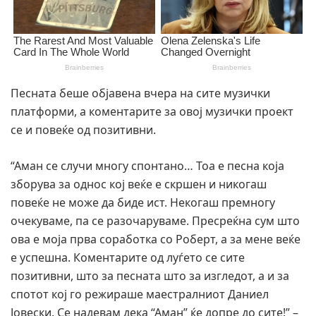
Песната беше објавена вчера на сите музички
платформи, а коментарите за овој музички проект
се и повеќе од позитивни.
“Аман се случи многу спонтано… Тоа е песна која
зборува за однос кој веќе е скршен и никогаш
повеќе не може да биде ист. Некогаш премногу
очекуваме, па се разочаруваме. Пресреќна сум што
ова е моја прва соработка со Роберт, а за мене веќе
е успешна. Коментарите од луѓето се сите
позитивни, што за песната што за изгледот, а и за
спотот кој го режираше маестралниот Даниел
Јовески. Се надевам дека “Аман” ќе допре до сите!” –