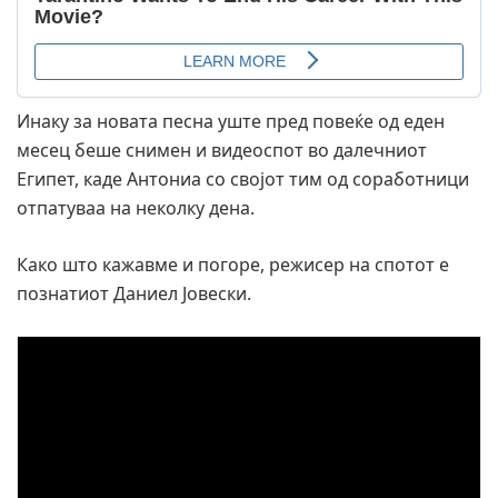
Инаку за новата песна уште пред повеќе од еден
месец беше снимен и видеоспот во далечниот
Египет, каде Антониа со својот тим од соработници
отпатуваа на неколку дена.
Како што кажавме и погоре, режисер на спотот е
познатиот Даниел Јовески.