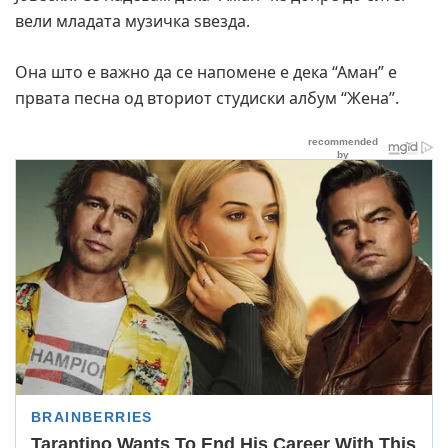
вели младата музичка ѕвезда.
Она што е важно да се напомене е дека “Аман” е
првата песна од вториот студиски албум “Жена”.