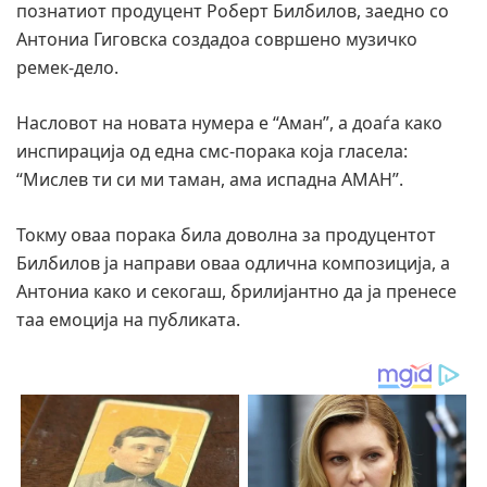
познатиот продуцент Роберт Билбилов, заедно со
Антониа Гиговска создадоа совршено музичко
ремек-дело.
Насловот на новата нумера е “Аман”, а доаѓа како
инспирација од една смс-порака која гласела:
“Мислев ти си ми таман, ама испадна АМАН”.
Токму оваа порака била доволна за продуцентот
Билбилов ја направи оваа одлична композиција, а
Антониа како и секогаш, брилијантно да ја пренесе
таа емоција на публиката.