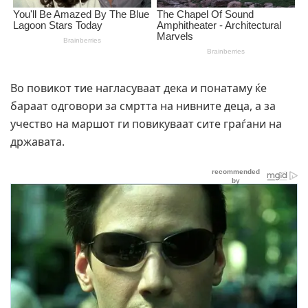
Во повикот тие нагласуваат дека и понатаму ќе
бараат одговори за смртта на нивните деца, а за
учество на маршот ги повикуваат сите граѓани на
државата.