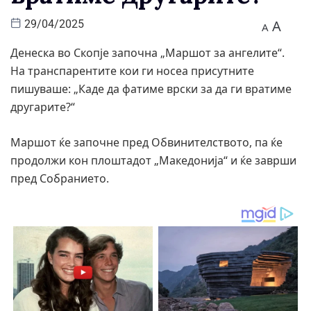
A
29/04/2025
A
Денеска во Скопје започна „Маршот за ангелите“.
На транспарентите кои ги носеа присутните
пишуваше: „Каде да фатиме врски за да ги вратиме
другарите?“
Маршот ќе започне пред Oбвинителството, па ќе
продолжи кон плоштадот „Македонија“ и ќе заврши
пред Собранието.