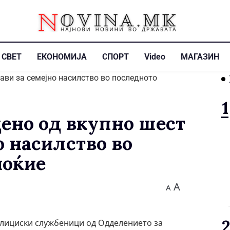
СВЕТ
ЕКОНОМИЈА
СПОРТ
Video
МАГАЗИН
ено од вкупно шест
о насилство во
ноќие
A
A
 полициски службеници од Одделението за