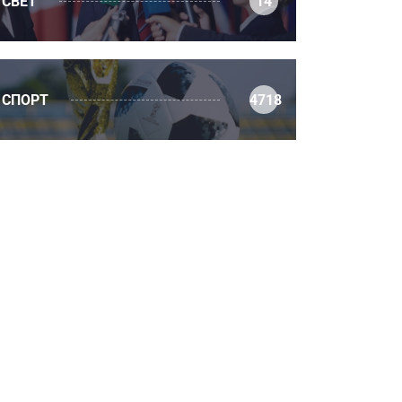
СВЕТ
14
СПОРТ
4718