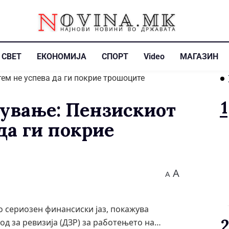
СВЕТ
ЕКОНОМИЈА
СПОРТ
Video
МАГАЗИН
ување: Пензискиот
да ги покрие
A
A
о сериозен финансиски јаз, покажува
од за ревизија (ДЗР) за работењето на…