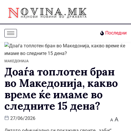
Последни
МАКЕДОНИЈА
Доаѓа топлотен бран
во Македонија, какво
време ќе имаме во
следните 15 дена?
A
27/06/2026
A
Летото официјално ги покажува своите „заби“.