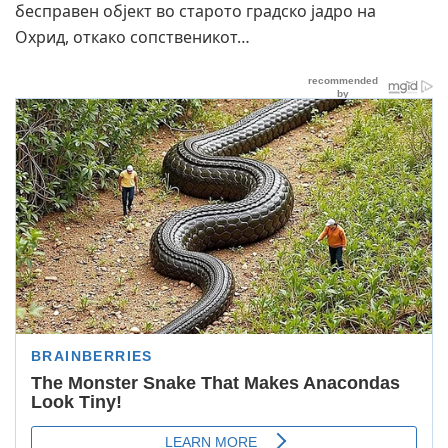
бесправен објект во старото градско јадро на
Охрид, откако сопственикот…